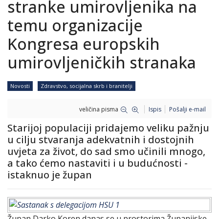
stranke umirovljenika na
temu organizacije
Kongresa europskih
umirovljeničkih stranaka
Novosti
Zdravstvo, socijalna skrb i branitelji
veličina pisma
Ispis
Pošalji e-mail
Starijoj populaciji pridajemo veliku pažnju
u cilju stvaranja adekvatnih i dostojnih
uvjeta za život, do sad smo učinili mnogo,
a tako ćemo nastaviti i u budućnosti -
istaknuo je župan
Župan Darko Koren danas se u prostorima Županijske