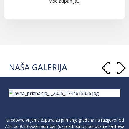
više županija...
NAŠA
GALERIJA
Uredovno vrijeme župana za primanje građana na razgovor od
7,30 do 8,30 svaki radni dan (uz prethodno podnošenje zahtjeva