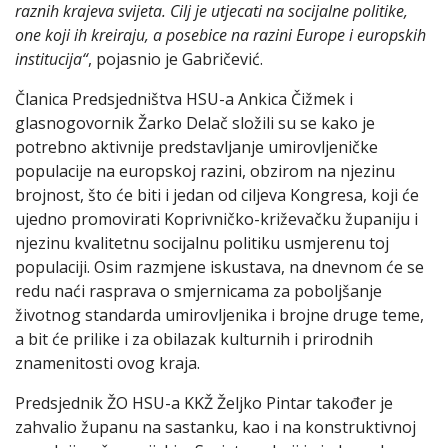
raznih krajeva svijeta. Cilj je utjecati na socijalne politike,
one koji ih kreiraju, a posebice na razini Europe i europskih
institucija“
, pojasnio je Gabričević.
Članica Predsjedništva HSU-a Ankica Čižmek i
glasnogovornik Žarko Delač složili su se kako je
potrebno aktivnije predstavljanje umirovljeničke
populacije na europskoj razini, obzirom na njezinu
brojnost, što će biti i jedan od ciljeva Kongresa, koji će
ujedno promovirati Koprivničko-križevačku županiju i
njezinu kvalitetnu socijalnu politiku usmjerenu toj
populaciji. Osim razmjene iskustava, na dnevnom će se
redu naći rasprava o smjernicama za poboljšanje
životnog standarda umirovljenika i brojne druge teme,
a bit će prilike i za obilazak kulturnih i prirodnih
znamenitosti ovog kraja.
Predsjednik ŽO HSU-a KKŽ Željko Pintar također je
zahvalio županu na sastanku, kao i na konstruktivnoj