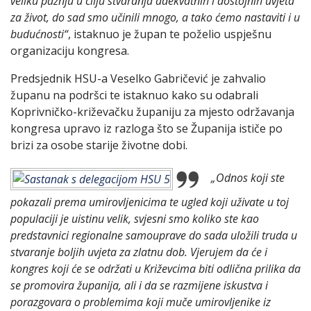
veliku pažnju u cilju stvaranja adekvatnih i dostojnih uvjeta
za život, do sad smo učinili mnogo, a tako ćemo nastaviti i u
budućnosti“
, istaknuo je župan te poželio uspješnu
organizaciju kongresa.
Predsjednik HSU-a Veselko Gabričević je zahvalio
županu na podršci te istaknuo kako su odabrali
Koprivničko-križevačku županiju za mjesto održavanja
kongresa upravo iz razloga što se Županija ističe po
brizi za osobe starije životne dobi.
„Odnos koji ste
pokazali prema umirovljenicima te ugled koji uživate u toj
populaciji je uistinu velik, svjesni smo koliko ste kao
predstavnici regionalne samouprave do sada uložili truda u
stvaranje boljih uvjeta za zlatnu dob. Vjerujem da će i
kongres koji će se održati u Križevcima biti odlična prilika da
se promovira županija, ali i da se razmijene iskustva i
porazgovara o problemima koji muče umirovljenike iz