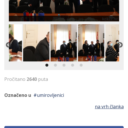
Pročitano
2640
puta
Označeno u
umirovljenici
na vrh članka