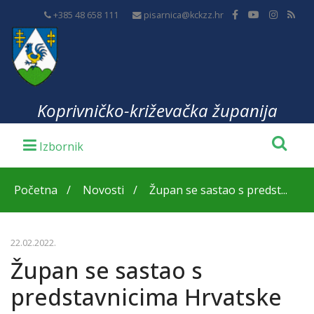
+385 48 658 111
pisarnica@kckzz.hr
Koprivničko-križevačka županija
Početna
Novosti
Župan se sastao s predst...
22.02.2022.
Župan se sastao s
predstavnicima Hrvatske