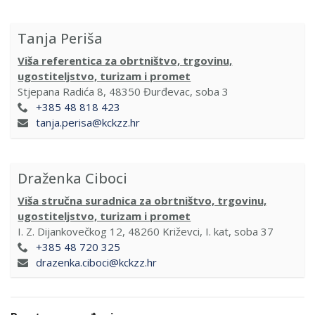
Tanja Periša
Viša referentica za obrtništvo, trgovinu,
ugostiteljstvo, turizam i promet
Stjepana Radića 8, 48350 Đurđevac, soba 3
+385 48 818 423
tanja.perisa@kckzz.hr
Draženka Ciboci
Viša stručna suradnica za obrtništvo, trgovinu,
ugostiteljstvo, turizam i promet
I. Z. Dijankovečkog 12, 48260 Križevci, I. kat, soba 37
+385 48 720 325
drazenka.ciboci@kckzz.hr