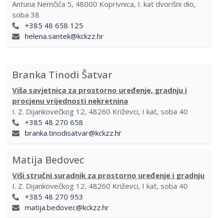
Antuna Nemčića 5, 48000 Koprivnica, I. kat dvorišni dio,
soba 38
+385 48 658 125
helena.santek@kckzz.hr
Branka Tinodi Šatvar
Viša savjetnica za prostorno uređenje, gradnju i
procjenu vrijednosti nekretnina
I. Z. Dijankovečkog 12, 48260 Križevci, I kat, soba 40
+385 48 270 658
branka.tinodisatvar@kckzz.hr
Matija Bedovec
Viši stručni suradnik za prostorno uređenje i gradnju
I. Z. Dijankovečkog 12, 48260 Križevci, I kat, soba 40
+385 48 270 953
matija.bedovec@kckzz.hr