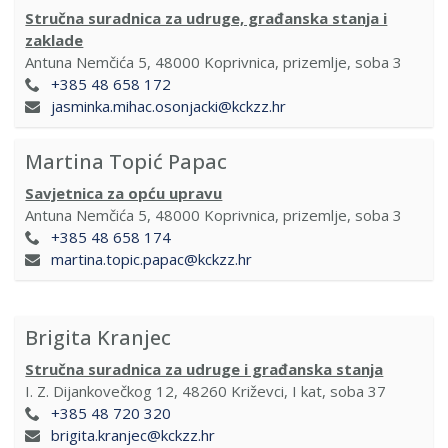
Stručna suradnica za udruge, građanska stanja i
zaklade
Antuna Nemčića 5, 48000 Koprivnica, prizemlje, soba 3
+385 48 658 172
jasminka.mihac.osonjacki@kckzz.hr
Martina Topić Papac
Savjetnica za opću upravu
Antuna Nemčića 5, 48000 Koprivnica, prizemlje, soba 3
+385 48 658 174
martina.topic.papac@kckzz.hr
Brigita Kranjec
Stručna suradnica za udruge i građanska stanja
I. Z. Dijankovečkog 12, 48260 Križevci, I kat, soba 37
+385 48 720 320
brigita.kranjec@kckzz.hr