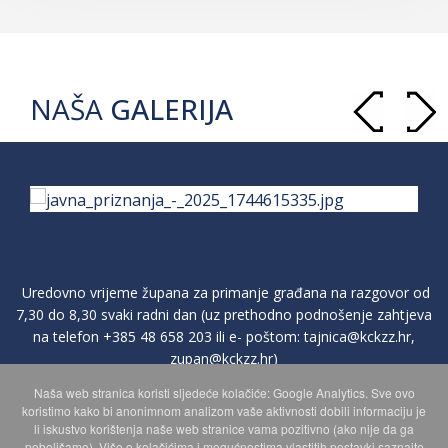
NAŠA
GALERIJA
Uredovno vrijeme župana za primanje građana na razgovor od
7,30 do 8,30 svaki radni dan (uz prethodno podnošenje zahtjeva
na telefon
+385 48 658 203
ili e- poštom:
tajnica@kckzz.hr
,
zupan@kckzz.hr
)
Naša web stranica koristi sljedeće kolačiće: Google Analytics. Sve ovo
koristimo kako bi anonimnom analizom vaše aktivnosti dobili informaciju je
POLITIKA ZAŠTITE PRIVATNOSTI OSOBNIH PODATAKA
li iskustvo korištenja naše web stranice vama pozitivno (ako nije da ga
poboljšamo). Više o kolačićima i mogućnostima vlastitih postavki saznajte