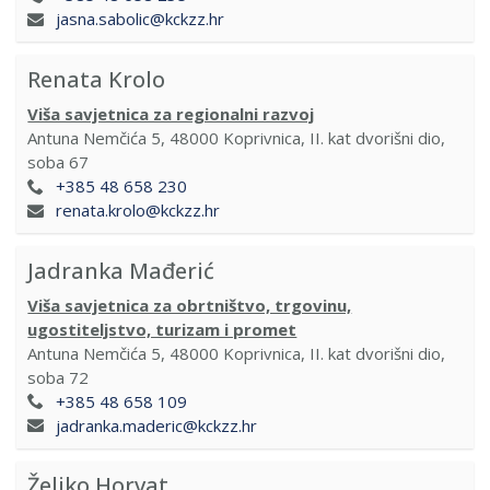
jasna.sabolic@kckzz.hr
Renata Krolo
Viša savjetnica za regionalni razvoj
Antuna Nemčića 5, 48000 Koprivnica, II. kat dvorišni dio,
soba 67
+385 48 658 230
renata.krolo@kckzz.hr
Jadranka Mađerić
Viša savjetnica za obrtništvo, trgovinu,
ugostiteljstvo, turizam i promet
Antuna Nemčića 5, 48000 Koprivnica, II. kat dvorišni dio,
soba 72
+385 48 658 109
jadranka.maderic@kckzz.hr
Željko Horvat