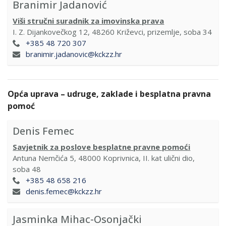
Branimir Jadanović
Viši stručni suradnik za imovinska prava
I. Z. Dijankovečkog 12, 48260 Križevci, prizemlje, soba 34
+385 48 720 307
branimir.jadanovic@kckzz.hr
Opća uprava – udruge, zaklade i besplatna pravna
pomoć
Denis Femec
Savjetnik za poslove besplatne pravne pomoći
Antuna Nemčića 5, 48000 Koprivnica, II. kat ulični dio,
soba 48
+385 48 658 216
denis.femec@kckzz.hr
Jasminka Mihac-Osonjački