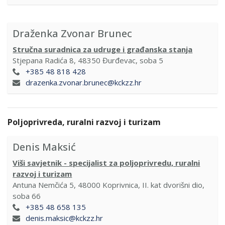
Draženka Zvonar Brunec
Stručna suradnica za udruge i građanska stanja
Stjepana Radića 8, 48350 Đurđevac, soba 5
+385 48 818 428
drazenka.zvonar.brunec@kckzz.hr
Poljoprivreda, ruralni razvoj i turizam
Denis Maksić
Viši savjetnik - specijalist za poljoprivredu, ruralni
razvoj i turizam
Antuna Nemčića 5, 48000 Koprivnica, II. kat dvorišni dio,
soba 66
+385 48 658 135
denis.maksic@kckzz.hr