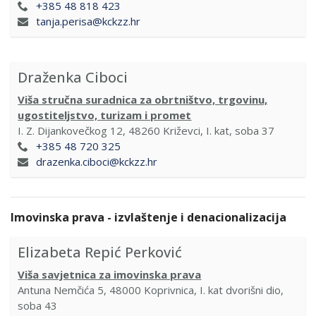
+385 48 818 423
tanja.perisa@kckzz.hr
Draženka Ciboci
Viša stručna suradnica za obrtništvo, trgovinu,
ugostiteljstvo, turizam i promet
I. Z. Dijankovečkog 12, 48260 Križevci, I. kat, soba 37
+385 48 720 325
drazenka.ciboci@kckzz.hr
Imovinska prava - izvlaštenje i denacionalizacija
Elizabeta Repić Perković
Viša savjetnica za imovinska prava
Antuna Nemčića 5, 48000 Koprivnica, I. kat dvorišni dio,
soba 43