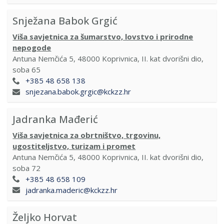
Snježana Babok Grgić
Viša savjetnica za šumarstvo, lovstvo i prirodne
nepogode
Antuna Nemčića 5, 48000 Koprivnica, II. kat dvorišni dio,
soba 65
+385 48 658 138
snjezana.babok.grgic@kckzz.hr
Jadranka Mađerić
Viša savjetnica za obrtništvo, trgovinu,
ugostiteljstvo, turizam i promet
Antuna Nemčića 5, 48000 Koprivnica, II. kat dvorišni dio,
soba 72
+385 48 658 109
jadranka.maderic@kckzz.hr
Željko Horvat