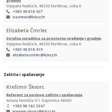
gradnju
Stjepana Radića 8, 48350 Đurđevac, soba 6
+385 48 818 427
iva.mesic@kckzz.hr
Elizabeta Čmrlec
Stručna suradnica za prostorno uređenje i gradnju
Stjepana Radića 8, 48350 Đurđevac, soba 6
+385 48 818 419
elizabeta.cmrlec@kckzz.hr
Zaštita i spašavanje
Krešimir Škvorc
Referent za poslove zaštite i spašavanja
Antuna Nemčića 5/1 Koprivnica 48000
+385 98 182 5347
kresimir.skvorc@kckzz.hr