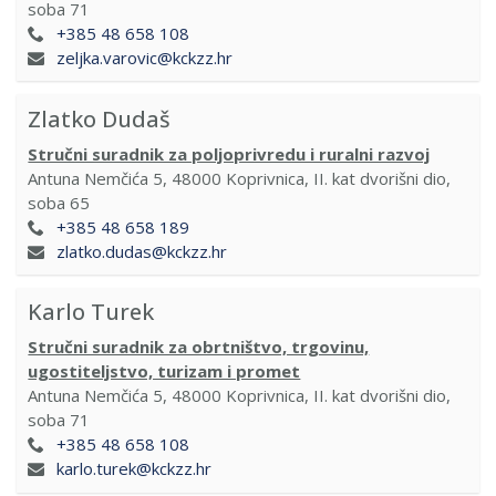
soba 71
+385 48 658 108
zeljka.varovic@kckzz.hr
Zlatko Dudaš
Stručni suradnik za poljoprivredu i ruralni razvoj
Antuna Nemčića 5, 48000 Koprivnica, II. kat dvorišni dio,
soba 65
+385 48 658 189
zlatko.dudas@kckzz.hr
Karlo Turek
Stručni suradnik za obrtništvo, trgovinu,
ugostiteljstvo, turizam i promet
Antuna Nemčića 5, 48000 Koprivnica, II. kat dvorišni dio,
soba 71
+385 48 658 108
karlo.turek@kckzz.hr