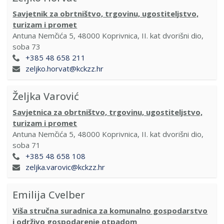
Savjetnik za obrtništvo, trgovinu, ugostiteljstvo,
turizam i promet
Antuna Nemčića 5, 48000 Koprivnica, II. kat dvorišni dio,
soba 73
+385 48 658 211
zeljko.horvat@kckzz.hr
Željka Varović
Savjetnica za obrtništvo, trgovinu, ugostiteljstvo,
turizam i promet
Antuna Nemčića 5, 48000 Koprivnica, II. kat dvorišni dio,
soba 71
+385 48 658 108
zeljka.varovic@kckzz.hr
Emilija Cvelber
Viša stručna suradnica za komunalno gospodarstvo
i održivo gospodarenje otpadom