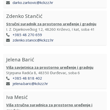
darko.zarkovic@kckzz.hr
Zdenko Stančić
Stručni suradnik za prostorno uređenje i gradnju
I. Z. Dijankovečkog 12, 48260 Križevci, I kat, soba 41
+385 48 270 659
zdenko.stancic@kckzz.hr
Jelena Barić
Viša savjetnica za prostorno uređenje i gradnju
Stjepana Radića 8, 48350 Đurđevac, soba 6
+385 48 818 402
jelena.baric@kckzz.hr
Iva Mesić
Viša stručna suradnica za prostorno uređenje i