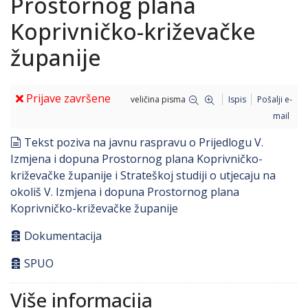
Prostornog plana
Koprivničko-križevačke
županije
Prijave završene
veličina pisma
Ispis
Pošalji e-
mail
document
Tekst poziva na javnu raspravu o Prijedlogu V.
Izmjena i dopuna Prostornog plana Koprivničko-
križevačke županije i Strateškoj studiji o utjecaju na
okoliš V. Izmjena i dopuna Prostornog plana
Koprivničko-križevačke županije
archive
Dokumentacija
archive
SPUO
Više informacija