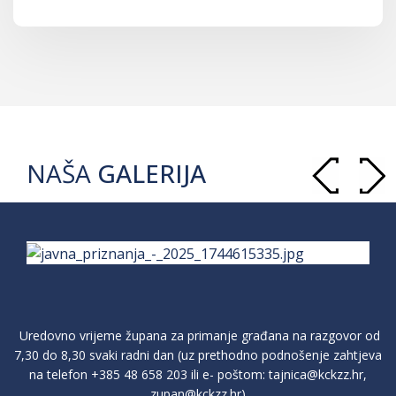
NAŠA
GALERIJA
Uredovno vrijeme župana za primanje građana na razgovor od
7,30 do 8,30 svaki radni dan (uz prethodno podnošenje zahtjeva
na telefon
+385 48 658 203
ili e- poštom:
tajnica@kckzz.hr
,
zupan@kckzz.hr
)