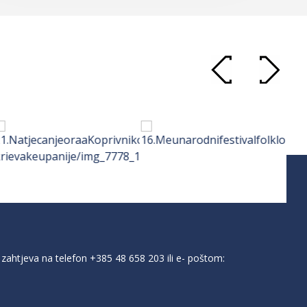
zahtjeva na telefon
+385 48 658 203
ili e- poštom: