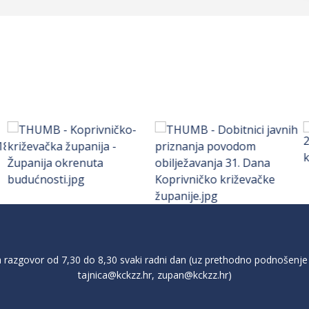
razgovor od 7,30 do 8,30 svaki radni dan (uz prethodno podnošenje 
tajnica@kckzz.hr
,
zupan@kckzz.hr
)