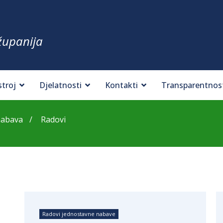
županija
stroj
Djelatnosti
Kontakti
Transparentnos
nabava
Radovi
Radovi jednostavne nabave