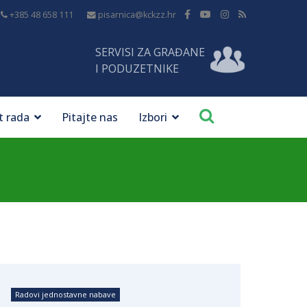
+385 48 658 111
pisarnica@kckzz.hr
SERVISI ZA GRAĐANE
I PODUZETNIKE
t rada
Pitajte nas
Izbori
Radovi jednostavne nabave