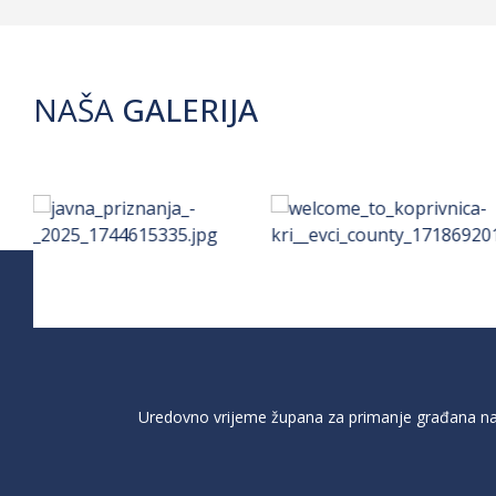
NAŠA
GALERIJA
Uredovno vrijeme župana za primanje građana na 