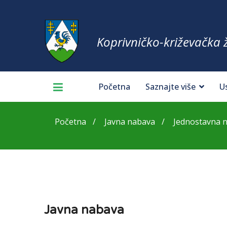
Koprivničko-križevačka 
Početna
Saznajte više
U
Početna
Javna nabava
Jednostavna 
Javna nabava