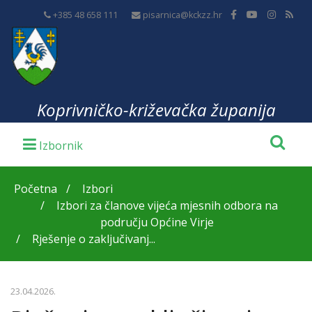
+385 48 658 111
pisarnica@kckzz.hr
Koprivničko-križevačka županija
Početna
Izbori
Izbori za članove vijeća mjesnih odbora na
području Općine Virje
Rješenje o zaključivanj...
23.04.2026.