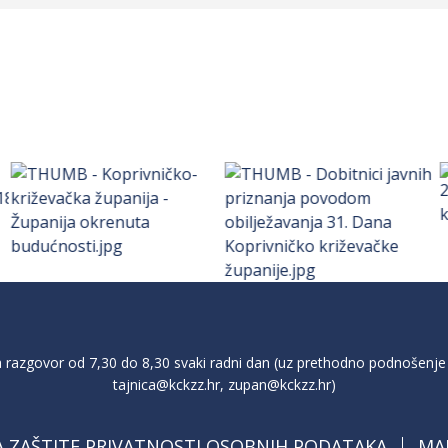
razgovor od 7,30 do 8,30 svaki radni dan (uz prethodno podnošenje 
tajnica@kckzz.hr
,
zupan@kckzz.hr
)
A ZAŠTITE PRIVATNOSTI OSOBNIH PODATAKA
MA