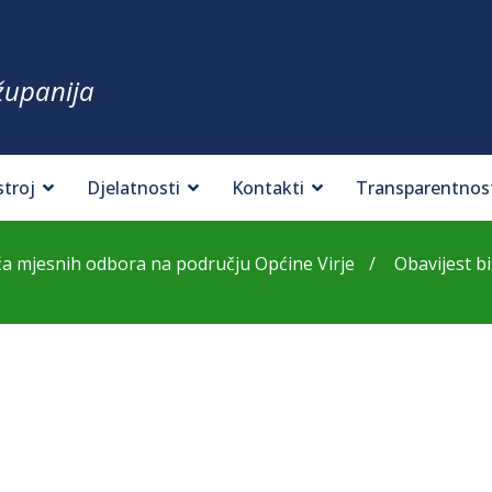
županija
stroj
Djelatnosti
Kontakti
Transparentnos
eća mjesnih odbora na području Općine Virje
Obavijest b