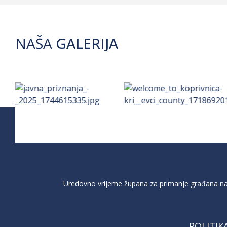
NAŠA
GALERIJA
Uredovno vrijeme župana za primanje građana na 
POLITIK