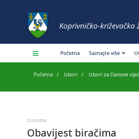
Koprivničko-križevačka 
Početna
Saznajte više
U
Početna
Izbori
Izbori za članove vij
23.03.2026.
Obavijest biračima