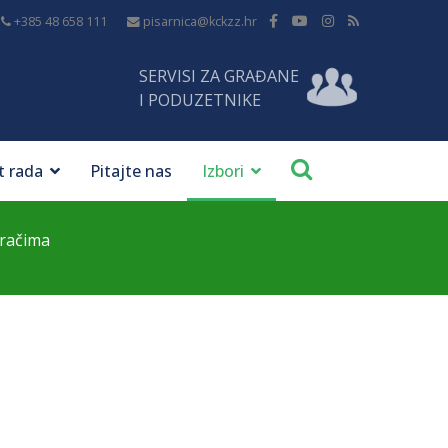
+385 48 658 111
pisarnica@kckzz.hr
SERVISI ZA GRAĐANE
I PODUZETNIKE
t rada
Pitajte nas
Izbori
iračima