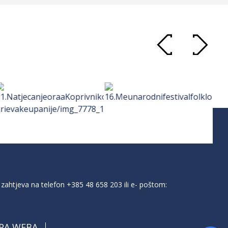
zahtjeva na telefon
+385 48 658 203
ili e- poštom:
PA WEBA