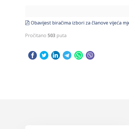
pdf
Obavijest biračima izbori za članove vijeća m
Pročitano
503
puta