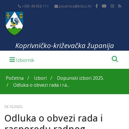
+385 48 658 111
pisarnica@kckzz.hr
Koprivničko-križevačka županija
Početna
Izbori
Dopunski izbori 2025.
Odluka o obvezi rada i ra...
03.10.2025.
Odluka o obvezi rada i
rasporedu radnog