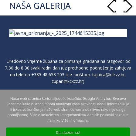
NAŠA
GALERIJA
Uredovno vrijeme župana za primanje građana na razgovor od
7,30 do 8,30 svaki radni dan (uz prethodno podnošenje zahtjeva
na telefon
+385 48 658 203
ili e- poštom:
tajnica@kckzz.hr
,
zupan@kckzz.hr
)
Naša web stranica koristi sljedeće kolačiće: Google Analytics. Sve ovo
POLITIKA ZAŠTITE PRIVATNOSTI OSOBNIH PODATAKA
koristimo kako bi anonimnom analizom vaše aktivnosti dobili informaciju je
li iskustvo korištenja naše web stranice vama pozitivno (ako nije da ga
poboljšamo). Više o kolačićima i mogućnostima vlastitih postavki saznajte
MAPA WEBA
na linku Više informacija.
Da, slažem se!