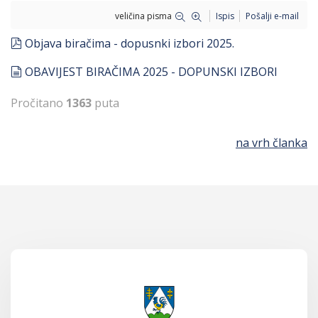
veličina pisma
Ispis
Pošalji e-mail
pdf
Objava biračima - dopusnki izbori 2025.
document
OBAVIJEST BIRAČIMA 2025 - DOPUNSKI IZBORI
Pročitano
1363
puta
na vrh članka