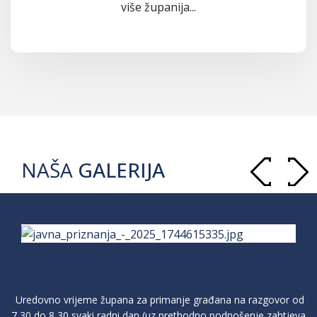
više županija...
NAŠA
GALERIJA
Uredovno vrijeme župana za primanje građana na razgovor od
7,30 do 8,30 svaki radni dan (uz prethodno podnošenje zahtjeva