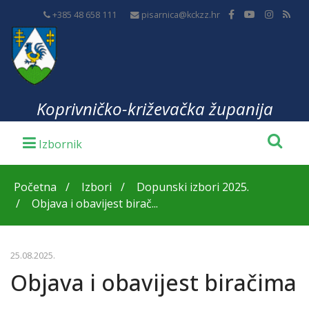
+385 48 658 111
pisarnica@kckzz.hr
Koprivničko-križevačka županija
Početna
Izbori
Dopunski izbori 2025.
Objava i obavijest birač...
25.08.2025.
Objava i obavijest biračima