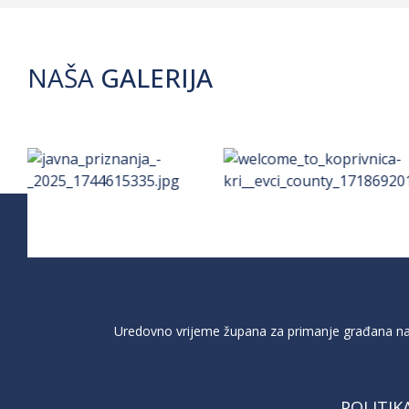
NAŠA
GALERIJA
Uredovno vrijeme župana za primanje građana na 
POLITIK