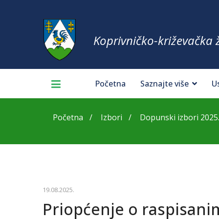
Koprivničko-križevačka 
Početna
Saznajte više
U
Početna
Izbori
Dopunski izbori 2025
19.08.2025.
Priopćenje o raspisan