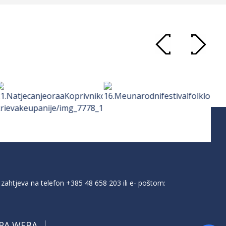
zahtjeva na telefon
+385 48 658 203
ili e- poštom:
PA WEBA