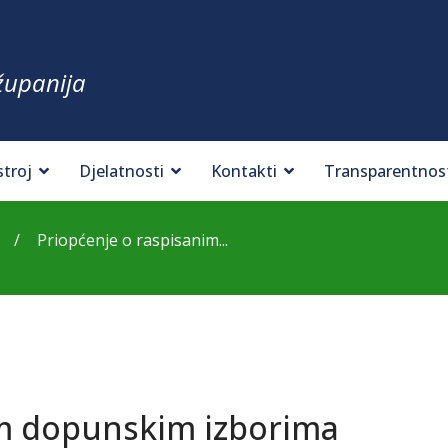
županija
stroj
Djelatnosti
Kontakti
Transparentnos
.
Priopćenje o raspisanim...
im dopunskim izborima