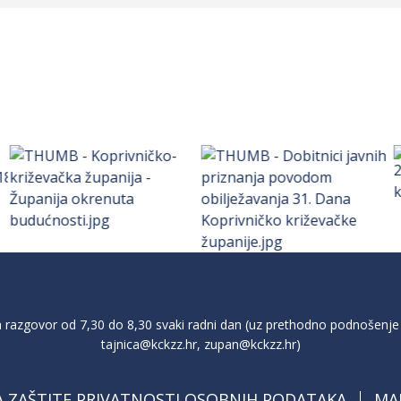
razgovor od 7,30 do 8,30 svaki radni dan (uz prethodno podnošenje 
tajnica@kckzz.hr
,
zupan@kckzz.hr
)
A ZAŠTITE PRIVATNOSTI OSOBNIH PODATAKA
MA