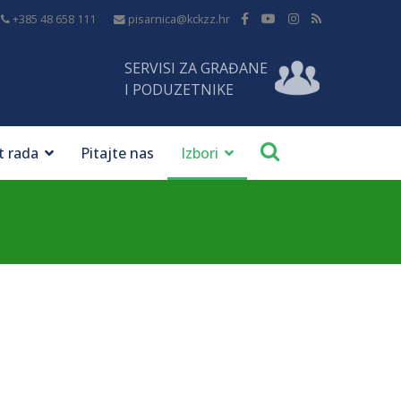
+385 48 658 111
pisarnica@kckzz.hr
SERVISI ZA GRAĐANE
I PODUZETNIKE
t rada
Pitajte nas
Izbori