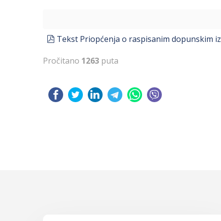
pdf
Tekst Priopćenja o raspisanim dopunskim i
Pročitano
1263
puta