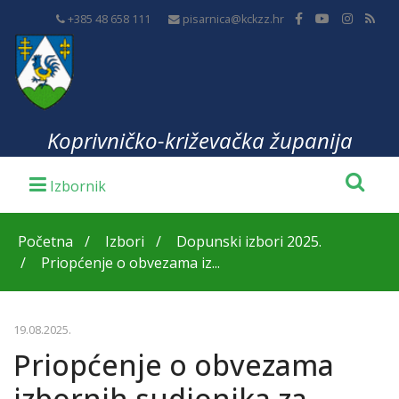
+385 48 658 111
pisarnica@kckzz.hr
Koprivničko-križevačka županija
Početna
Izbori
Dopunski izbori 2025.
Priopćenje o obvezama iz...
19.08.2025.
Priopćenje o obvezama
izbornih sudionika za