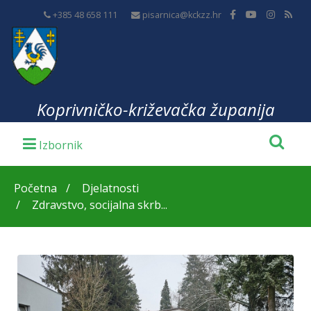
+385 48 658 111
pisarnica@kckzz.hr
Koprivničko-križevačka županija
Početna
Djelatnosti
Zdravstvo, socijalna skrb...