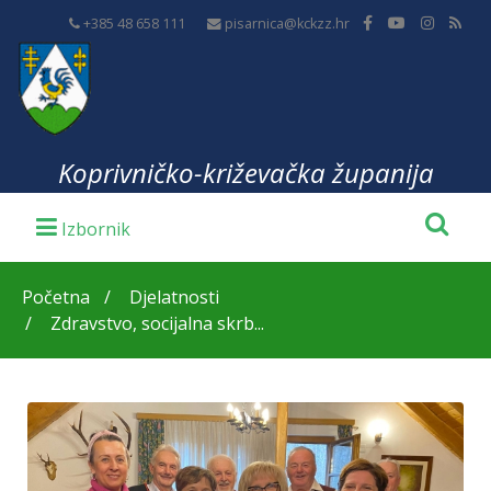
+385 48 658 111
pisarnica@kckzz.hr
Koprivničko-križevačka županija
Početna
Djelatnosti
Zdravstvo, socijalna skrb...