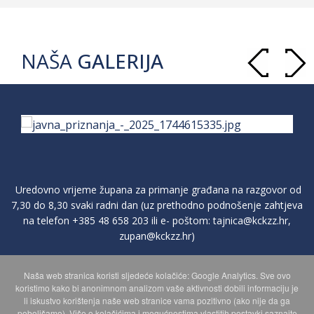
NAŠA
GALERIJA
Uredovno vrijeme župana za primanje građana na razgovor od
7,30 do 8,30 svaki radni dan (uz prethodno podnošenje zahtjeva
na telefon
+385 48 658 203
ili e- poštom:
tajnica@kckzz.hr
,
zupan@kckzz.hr
)
Naša web stranica koristi sljedeće kolačiće: Google Analytics. Sve ovo
POLITIKA ZAŠTITE PRIVATNOSTI OSOBNIH PODATAKA
koristimo kako bi anonimnom analizom vaše aktivnosti dobili informaciju je
li iskustvo korištenja naše web stranice vama pozitivno (ako nije da ga
poboljšamo). Više o kolačićima i mogućnostima vlastitih postavki saznajte