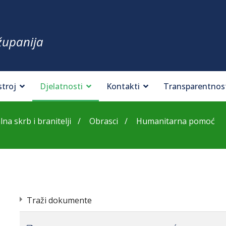
županija
stroj
Djelatnosti
Kontakti
Transparentnos
lna skrb i branitelji
Obrasci
Humanitarna pomoć
Traži dokumente