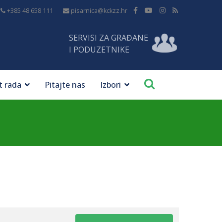
+385 48 658 111
pisarnica@kckzz.hr
SERVISI ZA GRAĐANE
I PODUZETNIKE
t rada
Pitajte nas
Izbori