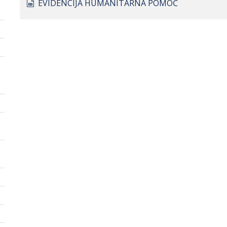
spreadsheet
EVIDENCIJA HUMANITARNA POMOĆ