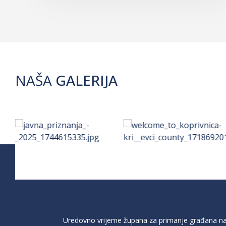
NAŠA
GALERIJA
Uredovno vrijeme župana za primanje građana na 