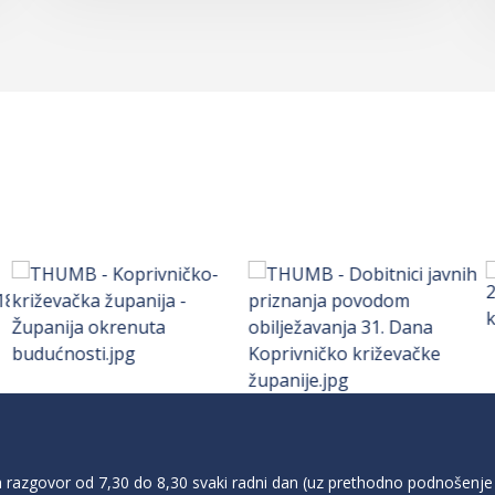
razgovor od 7,30 do 8,30 svaki radni dan (uz prethodno podnošenje 