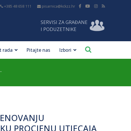
+385 48 658 111
pisarnica@kckzz.hr
SERVISI ZA GRAĐANE
I PODUZETNIKE
t rada
Pitajte nas
Izbori
.
MENOVANJU
ŠKU PROCJENU UTJECAJA