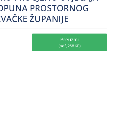
I DOPUNA PROSTORNOG
EVAČKE ŽUPANIJE
Preuzmi
(
pdf,
258 KB
)