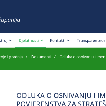
županija
stroj
Djelatnosti
Kontakti
Transparentnos
nje i gradnja
Dokumenti
Odluka o osnivanju i imen..
ODLUKA O OSNIVANJU I I
POVJERENSTVA ZA STRATE