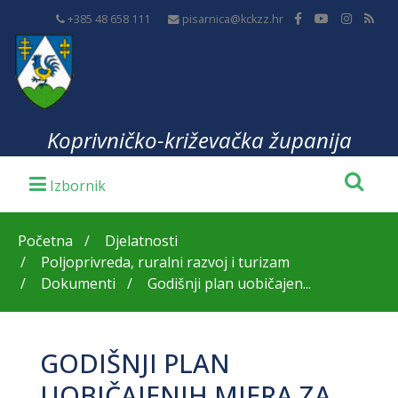
+385 48 658 111
pisarnica@kckzz.hr
Koprivničko-križevačka županija
Početna
Djelatnosti
Poljoprivreda, ruralni razvoj i turizam
Dokumenti
Godišnji plan uobičajen...
GODIŠNJI PLAN
UOBIČAJENIH MJERA ZA