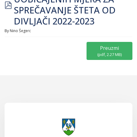
pdf
SPREČAVANJE ŠTETA OD
DIVLJAČI 2022-2023
By
Nino Šegerc
Preuzmi
(
pdf,
2.27 MB
)