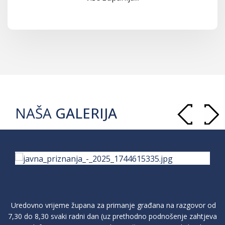
NAŠA
GALERIJA
Uredovno vrijeme župana za primanje građana na razgovor od
7,30 do 8,30 svaki radni dan (uz prethodno podnošenje zahtjeva