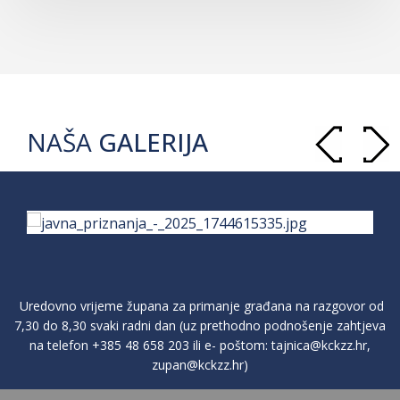
NAŠA
GALERIJA
Uredovno vrijeme župana za primanje građana na razgovor od
7,30 do 8,30 svaki radni dan (uz prethodno podnošenje zahtjeva
na telefon
+385 48 658 203
ili e- poštom:
tajnica@kckzz.hr
,
zupan@kckzz.hr
)