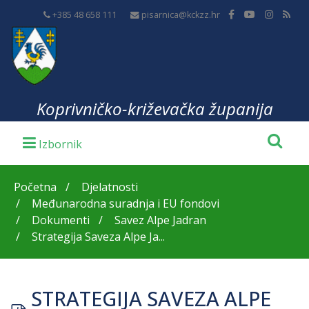
+385 48 658 111
pisarnica@kckzz.hr
Koprivničko-križevačka županija
Početna
Djelatnosti
Međunarodna suradnja i EU fondovi
Dokumenti
Savez Alpe Jadran
Strategija Saveza Alpe Ja...
STRATEGIJA SAVEZA ALPE