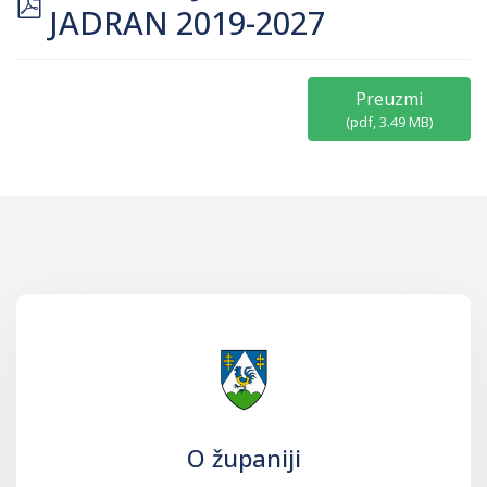
pdf
JADRAN 2019-2027
Preuzmi
(
pdf,
3.49 MB
)
O županiji