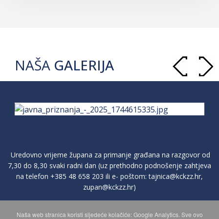
NAŠA
GALERIJA
Uredovno vrijeme župana za primanje građana na razgovor od
7,30 do 8,30 svaki radni dan (uz prethodno podnošenje zahtjeva
na telefon
+385 48 658 203
ili e- poštom:
tajnica@kckzz.hr
,
zupan@kckzz.hr
)
Naša web stranica koristi sljedeće kolačiće: Google Analytics. Sve ovo
POLITIKA ZAŠTITE PRIVATNOSTI OSOBNIH PODATAKA