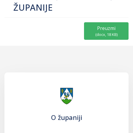
ŽUPANIJE
Preuzmi
(
docx,
18 KB
)
O županiji