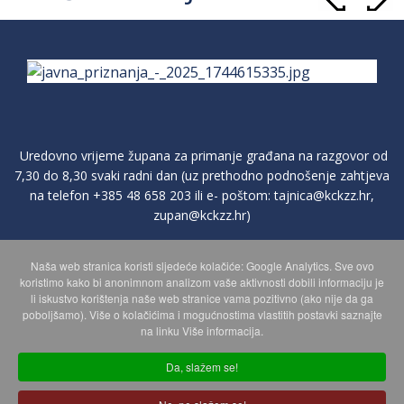
Uredovno vrijeme župana za primanje građana na razgovor od
7,30 do 8,30 svaki radni dan (uz prethodno podnošenje zahtjeva
na telefon
+385 48 658 203
ili e- poštom:
tajnica@kckzz.hr
,
zupan@kckzz.hr
)
Naša web stranica koristi sljedeće kolačiće: Google Analytics. Sve ovo
POLITIKA ZAŠTITE PRIVATNOSTI OSOBNIH PODATAKA
koristimo kako bi anonimnom analizom vaše aktivnosti dobili informaciju je
li iskustvo korištenja naše web stranice vama pozitivno (ako nije da ga
poboljšamo). Više o kolačićima i mogućnostima vlastitih postavki saznajte
MAPA WEBA
na linku Više informacija.
Da, slažem se!
Copyright © 2026 Koprivničko - križevačka županija. Sva prava