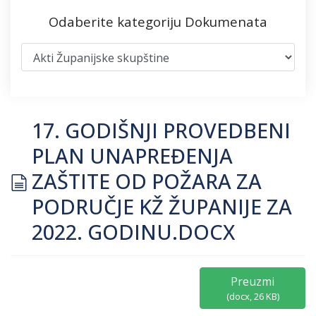
Odaberite kategoriju Dokumenata
17. GODIŠNJI PROVEDBENI
PLAN UNAPREĐENJA
document
ZAŠTITE OD POŽARA ZA
PODRUČJE KŽ ŽUPANIJE ZA
2022. GODINU.DOCX
Preuzmi
(
docx,
26 KB
)