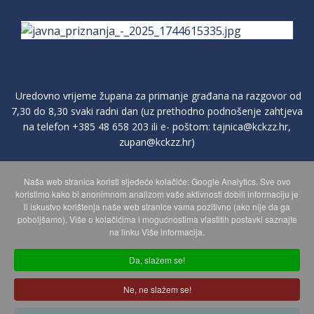
Uredovno vrijeme župana za primanje građana na razgovor od
7,30 do 8,30 svaki radni dan (uz prethodno podnošenje zahtjeva
na telefon
+385 48 658 203
ili e- poštom:
tajnica@kckzz.hr
,
zupan@kckzz.hr
)
Naša web stranica koristi sljedeće kolačiće: Google Analytics. Sve ovo
POLITIKA ZAŠTITE PRIVATNOSTI OSOBNIH PODATAKA
koristimo kako bi anonimnom analizom vaše aktivnosti dobili informaciju je
li iskustvo korištenja naše web stranice vama pozitivno (ako nije da ga
poboljšamo). Više o kolačićima i mogućnostima vlastitih postavki saznajte
MAPA WEBA
na linku Više informacija.
Da, slažem se!
Copyright © 2026 Koprivničko - križevačka županija. Sva prava
Ne, ne slažem se!
zadržana.
© 2018 Your Company. Designed By
JoomShaper