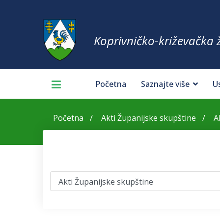
Koprivničko-križevačka 
Početna
Saznajte više
U
Početna
Akti Županijske skupštine
A