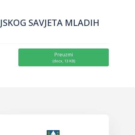
IJSKOG SAVJETA MLADIH
Preuzmi
(
docx,
13 KB
)