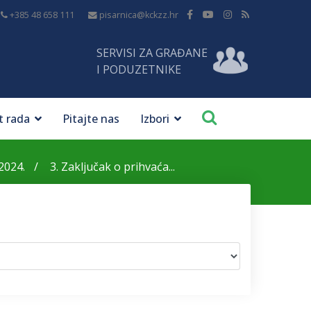
+385 48 658 111
pisarnica@kckzz.hr
SERVISI ZA GRAĐANE
I PODUZETNIKE
t rada
Pitajte nas
Izbori
2024.
3. Zaključak o prihvaća...