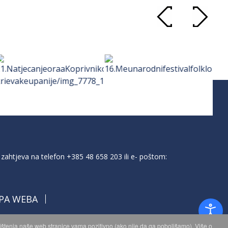
zahtjeva na telefon
+385 48 658 203
ili e- poštom:
PA WEBA
orištenja naše web stranice vama pozitivno (ako nije da ga poboljšamo). Više o