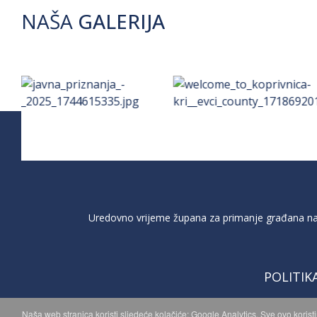
NAŠA
GALERIJA
Uredovno vrijeme župana za primanje građana na 
POLITIK
Naša web stranica koristi sljedeće kolačiće: Google Analytics. Sve ovo korist