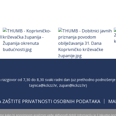
razgovor od 7,30 do 8,30 svaki radni dan (uz prethodno podnošenje 
tajnica@kckzz.hr
,
zupan@kckzz.hr
)
A ZAŠTITE PRIVATNOSTI OSOBNIH PODATAKA
MA
imo kako bi anonimnom analizom vaše aktivnosti dobili informaciju je li iskustvo k