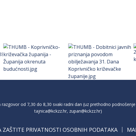
razgovor od 7,30 do 8,30 svaki radni dan (uz prethodno podnošenje 
tajnica@kckzz.hr
,
zupan@kckzz.hr
)
A ZAŠTITE PRIVATNOSTI OSOBNIH PODATAKA
MA