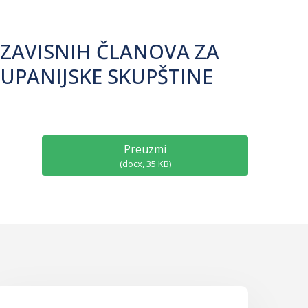
EZAVISNIH ČLANOVA ZA
UPANIJSKE SKUPŠTINE
Preuzmi
(
docx,
35 KB
)