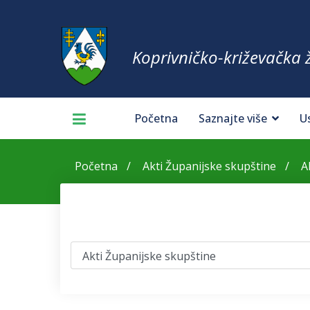
Koprivničko-križevačka 
Početna
Saznajte više
U
Početna
Akti Županijske skupštine
A