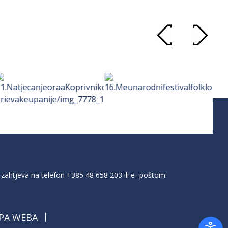
zahtjeva na telefon
+385 48 658 203
ili e- poštom:
PA WEBA