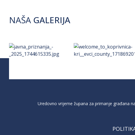
NAŠA
GALERIJA
Uredovno vrijeme župana za primanje građana na 
POLITIK