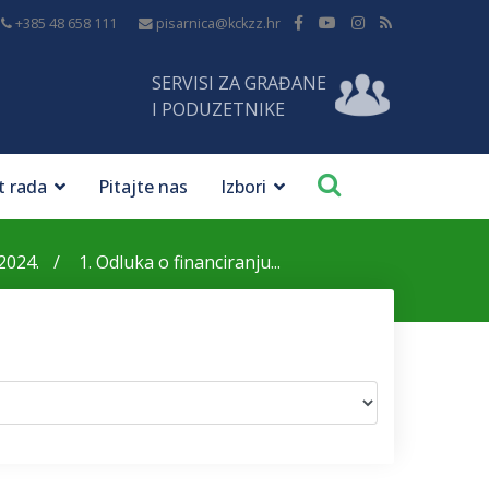
+385 48 658 111
pisarnica@kckzz.hr
SERVISI ZA GRAĐANE
I PODUZETNIKE
t rada
Pitajte nas
Izbori
2024.
1. Odluka o financiranju...