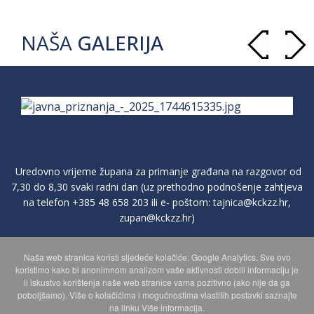
NAŠA
GALERIJA
Uredovno vrijeme župana za primanje građana na razgovor od
7,30 do 8,30 svaki radni dan (uz prethodno podnošenje zahtjeva
na telefon
+385 48 658 203
ili e- poštom:
tajnica@kckzz.hr
,
zupan@kckzz.hr
)
Naša web stranica koristi sljedeće kolačiće: Google Analytics. Sve ovo
POLITIKA ZAŠTITE PRIVATNOSTI OSOBNIH PODATAKA
koristimo kako bi anonimnom analizom vaše aktivnosti dobili informaciju je
li iskustvo korištenja naše web stranice vama pozitivno (ako nije da ga
poboljšamo). Više o kolačićima i mogućnostima vlastitih postavki saznajte
MAPA WEBA
na linku Više informacija.