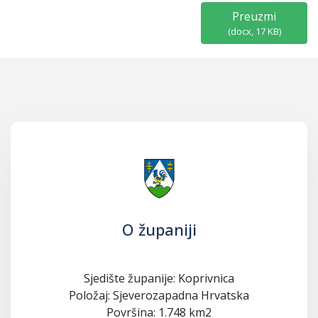
Preuzmi
(
docx,
17 KB
)
O županiji
Sjedište županije: Koprivnica
Položaj: Sjeverozapadna Hrvatska
Površina: 1.748 km2