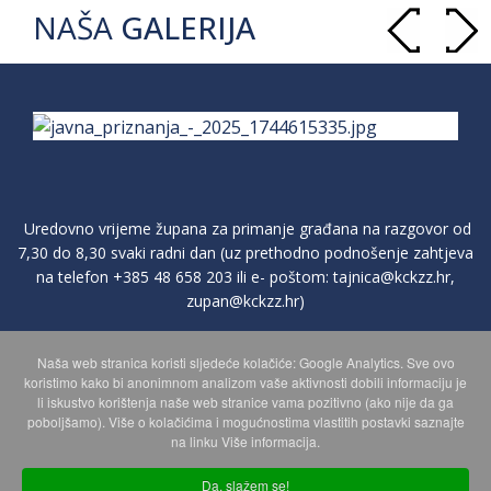
NAŠA
GALERIJA
Uredovno vrijeme župana za primanje građana na razgovor od
7,30 do 8,30 svaki radni dan (uz prethodno podnošenje zahtjeva
na telefon
+385 48 658 203
ili e- poštom:
tajnica@kckzz.hr
,
zupan@kckzz.hr
)
Naša web stranica koristi sljedeće kolačiće: Google Analytics. Sve ovo
POLITIKA ZAŠTITE PRIVATNOSTI OSOBNIH PODATAKA
koristimo kako bi anonimnom analizom vaše aktivnosti dobili informaciju je
li iskustvo korištenja naše web stranice vama pozitivno (ako nije da ga
poboljšamo). Više o kolačićima i mogućnostima vlastitih postavki saznajte
MAPA WEBA
na linku Više informacija.
Da, slažem se!