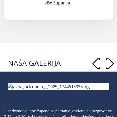
više županija...
NAŠA
GALERIJA
Uredovno vrijeme župana za primanje građana na razgovor od
7,30 do 8,30 svaki radni dan (uz prethodno podnošenje zahtjeva