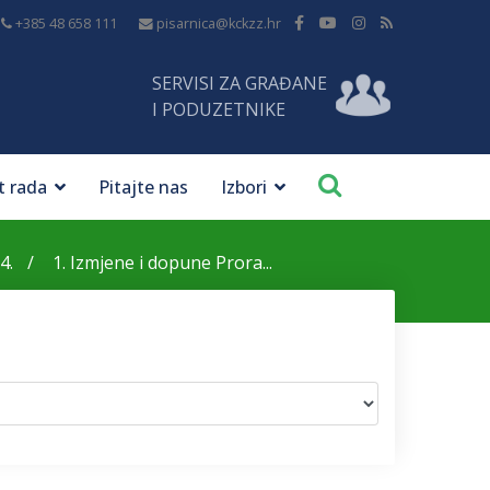
+385 48 658 111
pisarnica@kckzz.hr
SERVISI ZA GRAĐANE
I PODUZETNIKE
t rada
Pitajte nas
Izbori
4.
1. Izmjene i dopune Prora...