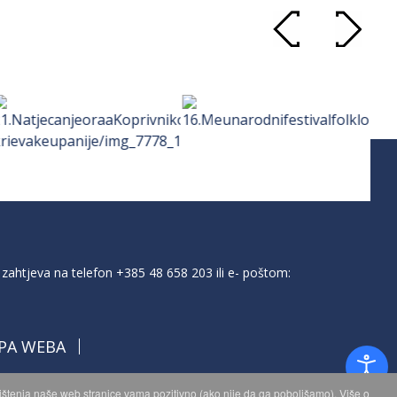
zahtjeva na telefon
+385 48 658 203
ili e- poštom:
PA WEBA
orištenja naše web stranice vama pozitivno (ako nije da ga poboljšamo). Više o