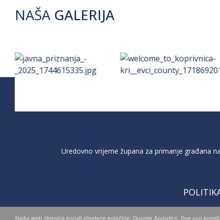
NAŠA
GALERIJA
Uredovno vrijeme župana za primanje građana na 
POLITIK
Naša web stranica koristi sljedeće kolačiće: Google Analytics. Sve ovo korist