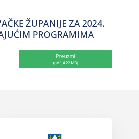
AČKE ŽUPANIJE ZA 2024.
PADAJUĆIM PROGRAMIMA
Preuzmi
(
pdf,
4.22 MB
)