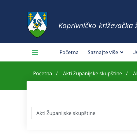
Koprivničko-križevačka 
Početna
Saznajte više
U
Početna
Akti Županijske skupštine
A