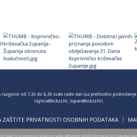
razgovor od 7,30 do 8,30 svaki radni dan (uz prethodno podnošenje 
tajnica@kckzz.hr
,
zupan@kckzz.hr
)
A ZAŠTITE PRIVATNOSTI OSOBNIH PODATAKA
MA
imo kako bi anonimnom analizom vaše aktivnosti dobili informaciju je li iskustvo k