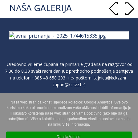
NAŠA
GALERIJA
Uredovno vrijeme župana za primanje građana na razgovor od
7,30 do 8,30 svaki radni dan (uz prethodno podnošenje zahtjeva
na telefon
+385 48 658 203
ili e- poštom:
tajnica@kckzz.hr
,
zupan@kckzz.hr
)
Naša web stranica koristi sljedeće kolačiće: Google Analytics. Sve ovo
POLITIKA ZAŠTITE PRIVATNOSTI OSOBNIH PODATAKA
koristimo kako bi anonimnom analizom vaše aktivnosti dobili informaciju je
li iskustvo korištenja naše web stranice vama pozitivno (ako nije da ga
poboljšamo). Više o kolačićima i mogućnostima vlastitih postavki saznajte
MAPA WEBA
na linku Više informacija.
Da, slažem se!