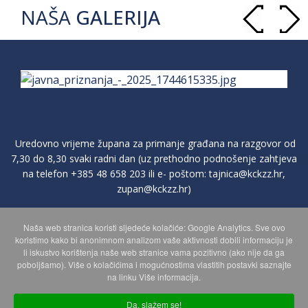
NAŠA
GALERIJA
Uredovno vrijeme župana za primanje građana na razgovor od
7,30 do 8,30 svaki radni dan (uz prethodno podnošenje zahtjeva
na telefon
+385 48 658 203
ili e- poštom:
tajnica@kckzz.hr
,
zupan@kckzz.hr
)
Naša web stranica koristi sljedeće kolačiće: Google Analytics. Sve ovo
POLITIKA ZAŠTITE PRIVATNOSTI OSOBNIH PODATAKA
koristimo kako bi anonimnom analizom vaše aktivnosti dobili informaciju je
li iskustvo korištenja naše web stranice vama pozitivno (ako nije da ga
poboljšamo). Više o kolačićima i mogućnostima vlastitih postavki saznajte
MAPA WEBA
na linku Više informacija.
Da, slažem se!