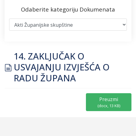
Odaberite kategoriju Dokumenata
14. ZAKLJUČAK O
document
USVAJANJU IZVJEŠĆA O
RADU ŽUPANA
Preuzmi
(
docx,
13 KB
)