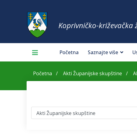
Koprivničko-križevačka 
Početna
Saznajte više
U
Početna
Akti Županijske skupštine
A