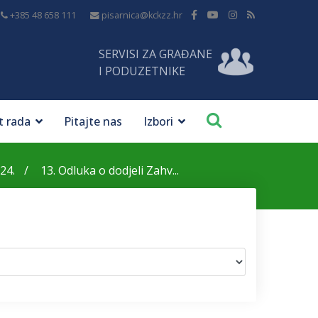
+385 48 658 111
pisarnica@kckzz.hr
SERVISI ZA GRAĐANE
I PODUZETNIKE
t rada
Pitajte nas
Izbori
24.
13. Odluka o dodjeli Zahv...