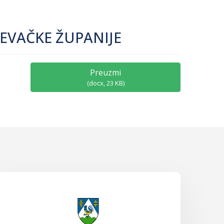
EVAČKE ŽUPANIJE
Preuzmi
(
docx,
23 KB
)