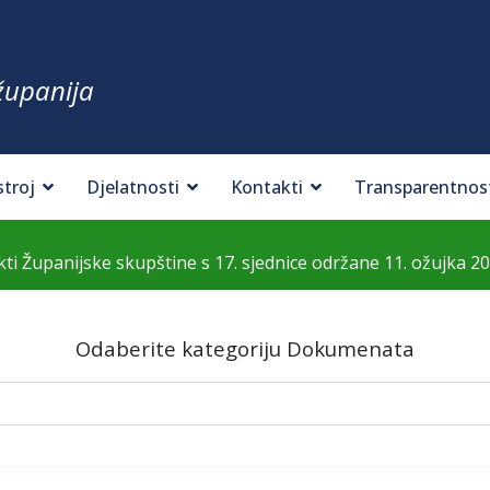
županija
stroj
Djelatnosti
Kontakti
Transparentnos
kti Županijske skupštine s 17. sjednice održane 11. ožujka 20
Odaberite kategoriju Dokumenata