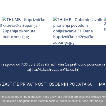
razgovor od 7,30 do 8,30 svaki radni dan (uz prethodno podnošenje 
tajnica@kckzz.hr
,
zupan@kckzz.hr
)
A ZAŠTITE PRIVATNOSTI OSOBNIH PODATAKA
MA
imo kako bi anonimnom analizom vaše aktivnosti dobili informaciju je li iskustvo k
kolačićima i mogućnostima vlastitih postavki saznajte na linku Više informacija.
opyright © 2026 Koprivničko - križevačka županija. Sva prava zadržan