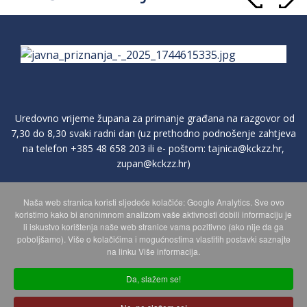
Uredovno vrijeme župana za primanje građana na razgovor od
7,30 do 8,30 svaki radni dan (uz prethodno podnošenje zahtjeva
na telefon
+385 48 658 203
ili e- poštom:
tajnica@kckzz.hr
,
zupan@kckzz.hr
)
Naša web stranica koristi sljedeće kolačiće: Google Analytics. Sve ovo
POLITIKA ZAŠTITE PRIVATNOSTI OSOBNIH PODATAKA
koristimo kako bi anonimnom analizom vaše aktivnosti dobili informaciju je
li iskustvo korištenja naše web stranice vama pozitivno (ako nije da ga
poboljšamo). Više o kolačićima i mogućnostima vlastitih postavki saznajte
MAPA WEBA
na linku Više informacija.
Da, slažem se!
Copyright © 2026 Koprivničko - križevačka županija. Sva prava