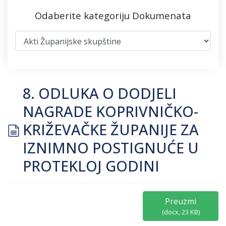
Odaberite kategoriju Dokumenata
8. ODLUKA O DODJELI
NAGRADE KOPRIVNIČKO-
document
KRIŽEVAČKE ŽUPANIJE ZA
IZNIMNO POSTIGNUĆE U
PROTEKLOJ GODINI
Preuzmi
(
docx,
23 KB
)