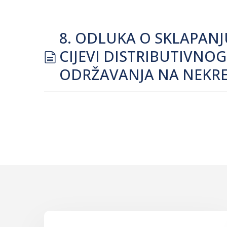
8. ODLUKA O SKLAPAN
document
CIJEVI DISTRIBUTIVNO
ODRŽAVANJA NA NEKRETN