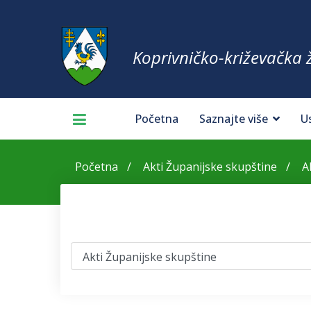
Koprivničko-križevačka 
Početna
Saznajte više
U
Početna
Akti Županijske skupštine
A