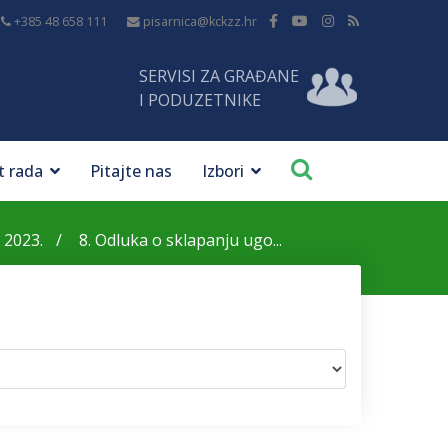
+385 48 658 111
pisarnica@kckzz.hr
SERVISI ZA GRAĐANE
I PODUZETNIKE
t rada
Pitajte nas
Izbori
 2023.
8. Odluka o sklapanju ugo...