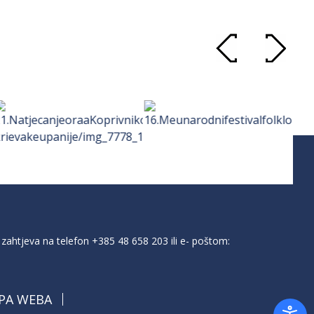
zahtjeva na telefon
+385 48 658 203
ili e- poštom:
PA WEBA