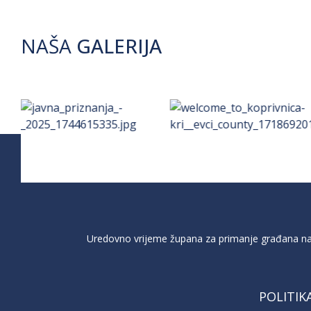
NAŠA
GALERIJA
Uredovno vrijeme župana za primanje građana na 
POLITIK