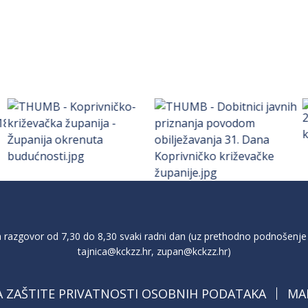
razgovor od 7,30 do 8,30 svaki radni dan (uz prethodno podnošenje 
tajnica@kckzz.hr
,
zupan@kckzz.hr
)
A ZAŠTITE PRIVATNOSTI OSOBNIH PODATAKA
MA