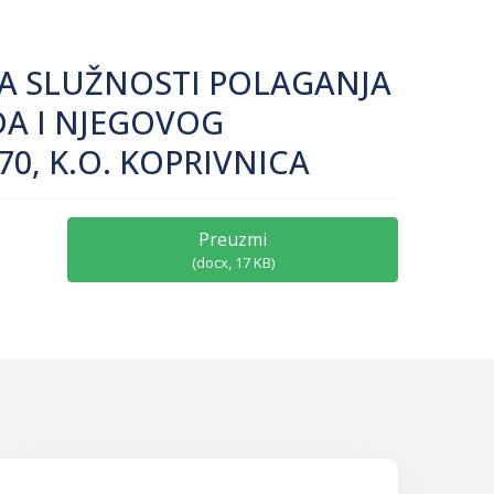
A SLUŽNOSTI POLAGANJA
DA I NJEGOVOG
70, K.O. KOPRIVNICA
Preuzmi
(
docx,
17 KB
)