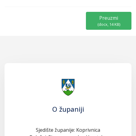
Preuzmi
(
docx,
14 KB
)
O županiji
Sjedište županije: Koprivnica