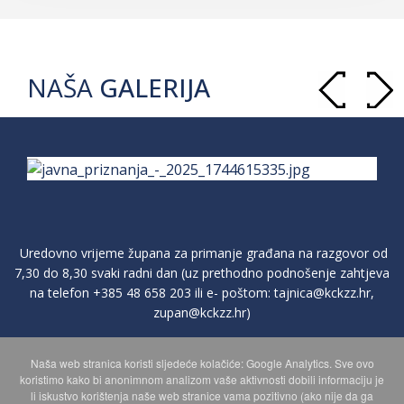
NAŠA
GALERIJA
Uredovno vrijeme župana za primanje građana na razgovor od
7,30 do 8,30 svaki radni dan (uz prethodno podnošenje zahtjeva
na telefon
+385 48 658 203
ili e- poštom:
tajnica@kckzz.hr
,
zupan@kckzz.hr
)
Naša web stranica koristi sljedeće kolačiće: Google Analytics. Sve ovo
POLITIKA ZAŠTITE PRIVATNOSTI OSOBNIH PODATAKA
koristimo kako bi anonimnom analizom vaše aktivnosti dobili informaciju je
li iskustvo korištenja naše web stranice vama pozitivno (ako nije da ga