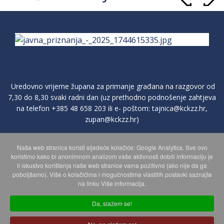
Uredovno vrijeme župana za primanje građana na razgovor od
7,30 do 8,30 svaki radni dan (uz prethodno podnošenje zahtjeva
na telefon
+385 48 658 203
ili e- poštom:
tajnica@kckzz.hr
,
zupan@kckzz.hr
)
Naša web stranica koristi sljedeće kolačiće: Google Analytics. Sve ovo
POLITIKA ZAŠTITE PRIVATNOSTI OSOBNIH PODATAKA
koristimo kako bi anonimnom analizom vaše aktivnosti dobili informaciju je
li iskustvo korištenja naše web stranice vama pozitivno (ako nije da ga
poboljšamo). Više o kolačićima i mogućnostima vlastitih postavki saznajte
MAPA WEBA
na linku Više informacija.
Da, slažem se!
Copyright © 2026 Koprivničko - križevačka županija. Sva prava