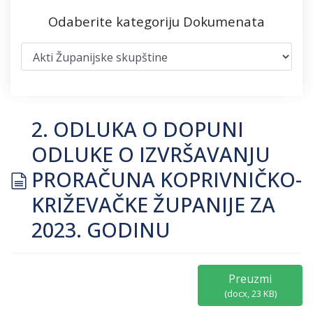
Odaberite kategoriju Dokumenata
2. ODLUKA O DOPUNI
ODLUKE O IZVRŠAVANJU
document
PRORAČUNA KOPRIVNIČKO-
KRIŽEVAČKE ŽUPANIJE ZA
2023. GODINU
Preuzmi
(
docx,
23 KB
)