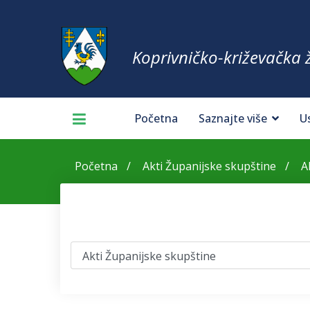
Koprivničko-križevačka 
Početna
Saznajte više
U
Početna
Akti Županijske skupštine
A