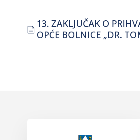
13. ZAKLJUČAK O PRIH
document
OPĆE BOLNICE „DR. TO