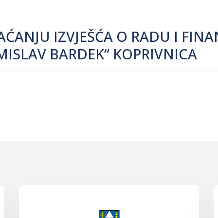
VAĆANJU IZVJEŠĆA O RADU I FIN
MISLAV BARDEK“ KOPRIVNICA