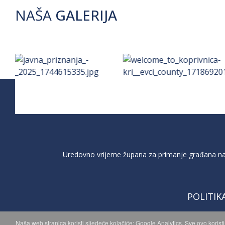
NAŠA
GALERIJA
Uredovno vrijeme župana za primanje građana na 
POLITIK
Naša web stranica koristi sljedeće kolačiće: Google Analytics. Sve ovo korist