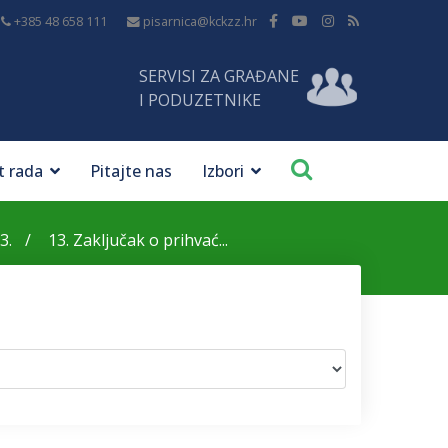
+385 48 658 111
pisarnica@kckzz.hr
SERVISI ZA GRAĐANE
I PODUZETNIKE
t rada
Pitajte nas
Izbori
3.
13. Zaključak o prihvać...