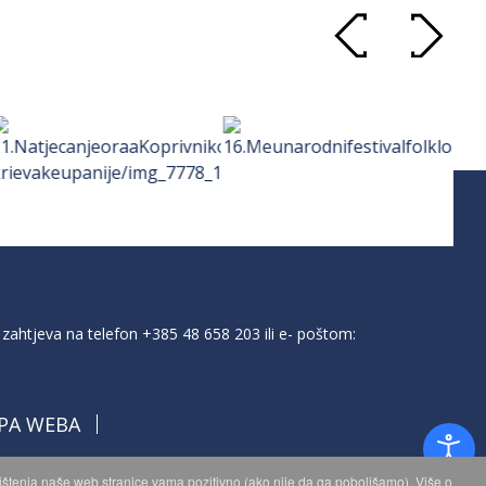
zahtjeva na telefon
+385 48 658 203
ili e- poštom:
PA WEBA
orištenja naše web stranice vama pozitivno (ako nije da ga poboljšamo). Više o