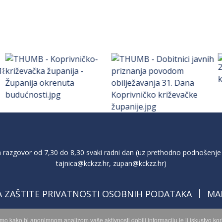
razgovor od 7,30 do 8,30 svaki radni dan (uz prethodno podnošenje 
tajnica@kckzz.hr
,
zupan@kckzz.hr
)
A ZAŠTITE PRIVATNOSTI OSOBNIH PODATAKA
MA
imo kako bi anonimnom analizom vaše aktivnosti dobili informaciju je li iskustvo k