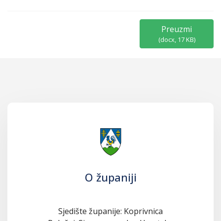
Preuzmi
(
docx,
17 KB
)
O županiji
Sjedište županije: Koprivnica