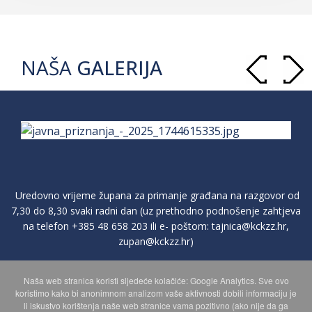
NAŠA
GALERIJA
Uredovno vrijeme župana za primanje građana na razgovor od
7,30 do 8,30 svaki radni dan (uz prethodno podnošenje zahtjeva
na telefon
+385 48 658 203
ili e- poštom:
tajnica@kckzz.hr
,
zupan@kckzz.hr
)
Naša web stranica koristi sljedeće kolačiće: Google Analytics. Sve ovo
POLITIKA ZAŠTITE PRIVATNOSTI OSOBNIH PODATAKA
koristimo kako bi anonimnom analizom vaše aktivnosti dobili informaciju je
li iskustvo korištenja naše web stranice vama pozitivno (ako nije da ga