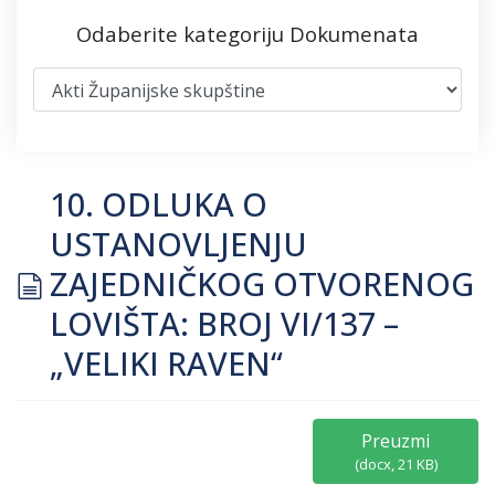
Odaberite kategoriju Dokumenata
10. ODLUKA O
USTANOVLJENJU
document
ZAJEDNIČKOG OTVORENOG
LOVIŠTA: BROJ VI/137 –
„VELIKI RAVEN“
Preuzmi
(
docx,
21 KB
)