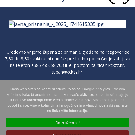
Uredovno vrijeme župana za primanje građana na razgovor od
7,30 do 8,30 svaki radni dan (uz prethodno podnošenje zahtjeva
na telefon
+385 48 658 203
ili e- poštom:
tajnica@kckzz.hr
,
zupan@kckzz.hr
)
Naša web stranica koristi sljedeće kolačiće: Google Analytics. Sve ovo
POLITIKA ZAŠTITE PRIVATNOSTI OSOBNIH PODATAKA
koristimo kako bi anonimnom analizom vaše aktivnosti dobili informaciju je
li iskustvo korištenja naše web stranice vama pozitivno (ako nije da ga
poboljšamo). Više o kolačićima i mogućnostima vlastitih postavki saznajte
MAPA WEBA
na linku Više informacija.
Da, slažem se!
Copyright © 2026 Koprivničko - križevačka županija. Sva prava