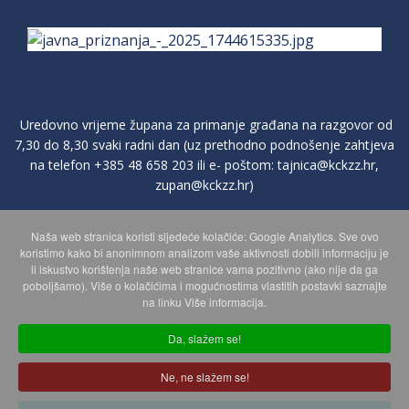
Uredovno vrijeme župana za primanje građana na razgovor od
7,30 do 8,30 svaki radni dan (uz prethodno podnošenje zahtjeva
na telefon
+385 48 658 203
ili e- poštom:
tajnica@kckzz.hr
,
zupan@kckzz.hr
)
Naša web stranica koristi sljedeće kolačiće: Google Analytics. Sve ovo
POLITIKA ZAŠTITE PRIVATNOSTI OSOBNIH PODATAKA
koristimo kako bi anonimnom analizom vaše aktivnosti dobili informaciju je
li iskustvo korištenja naše web stranice vama pozitivno (ako nije da ga
poboljšamo). Više o kolačićima i mogućnostima vlastitih postavki saznajte
MAPA WEBA
na linku Više informacija.
Da, slažem se!
Copyright © 2026 Koprivničko - križevačka županija. Sva prava
Ne, ne slažem se!
zadržana.
© 2018 Your Company. Designed By
JoomShaper