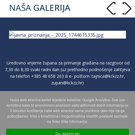
NAŠA
GALERIJA
Uredovno vrijeme župana za primanje građana na razgovor od
7,30 do 8,30 svaki radni dan (uz prethodno podnošenje zahtjeva
na telefon
+385 48 658 203
ili e- poštom:
tajnica@kckzz.hr
,
zupan@kckzz.hr
)
Naša web stranica koristi sljedeće kolačiće: Google Analytics. Sve ovo
POLITIKA ZAŠTITE PRIVATNOSTI OSOBNIH PODATAKA
koristimo kako bi anonimnom analizom vaše aktivnosti dobili informaciju je
li iskustvo korištenja naše web stranice vama pozitivno (ako nije da ga
poboljšamo). Više o kolačićima i mogućnostima vlastitih postavki saznajte
MAPA WEBA
na linku Više informacija.
Da, slažem se!