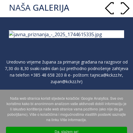
NAŠA
GALERIJA
Uredovno vrijeme župana za primanje građana na razgovor od
7,30 do 8,30 svaki radni dan (uz prethodno podnošenje zahtjeva
na telefon
+385 48 658 203
ili e- poštom:
tajnica@kckzz.hr
,
zupan@kckzz.hr
)
Naša web stranica koristi sljedeće kolačiće: Google Analytics. Sve ovo
POLITIKA ZAŠTITE PRIVATNOSTI OSOBNIH PODATAKA
koristimo kako bi anonimnom analizom vaše aktivnosti dobili informaciju je
li iskustvo korištenja naše web stranice vama pozitivno (ako nije da ga
poboljšamo). Više o kolačićima i mogućnostima vlastitih postavki saznajte
MAPA WEBA
na linku Više informacija.
Da, slažem se!