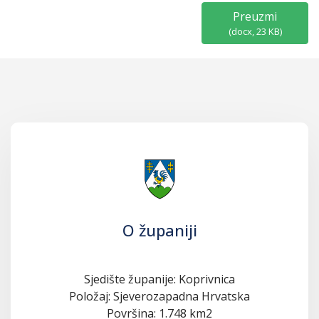
Preuzmi
(
docx,
23 KB
)
O županiji
Sjedište županije: Koprivnica
Položaj: Sjeverozapadna Hrvatska
Površina: 1.748 km2