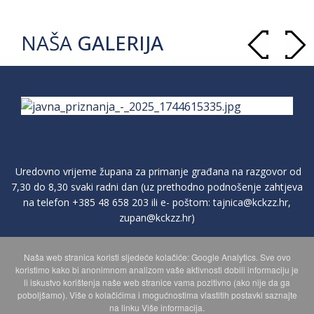
NAŠA
GALERIJA
Uredovno vrijeme župana za primanje građana na razgovor od
7,30 do 8,30 svaki radni dan (uz prethodno podnošenje zahtjeva
na telefon
+385 48 658 203
ili e- poštom:
tajnica@kckzz.hr
,
zupan@kckzz.hr
)
Naša web stranica koristi sljedeće kolačiće: Google Analytics. Sve ovo
POLITIKA ZAŠTITE PRIVATNOSTI OSOBNIH PODATAKA
koristimo kako bi anonimnom analizom vaše aktivnosti dobili informaciju je
li iskustvo korištenja naše web stranice vama pozitivno (ako nije da ga
poboljšamo). Više o kolačićima i mogućnostima vlastitih postavki saznajte
MAPA WEBA
na linku Više informacija.