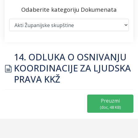
Odaberite kategoriju Dokumenata
14. ODLUKA O OSNIVANJU
document
KOORDINACIJE ZA LJUDSKA
PRAVA KKŽ
Preuzmi
(
doc,
48 KB
)