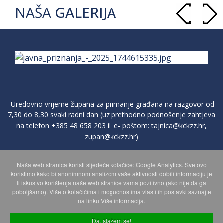
NAŠA
GALERIJA
Uredovno vrijeme župana za primanje građana na razgovor od
7,30 do 8,30 svaki radni dan (uz prethodno podnošenje zahtjeva
na telefon
+385 48 658 203
ili e- poštom:
tajnica@kckzz.hr
,
zupan@kckzz.hr
)
Naša web stranica koristi sljedeće kolačiće: Google Analytics. Sve ovo
POLITIKA ZAŠTITE PRIVATNOSTI OSOBNIH PODATAKA
koristimo kako bi anonimnom analizom vaše aktivnosti dobili informaciju je
li iskustvo korištenja naše web stranice vama pozitivno (ako nije da ga
poboljšamo). Više o kolačićima i mogućnostima vlastitih postavki saznajte
MAPA WEBA
na linku Više informacija.
Da, slažem se!