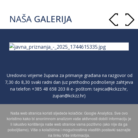
NAŠA
GALERIJA
Uredovno vrijeme župana za primanje građana na razgovor od
7,30 do 8,30 svaki radni dan (uz prethodno podnošenje zahtjeva
na telefon
+385 48 658 203
ili e- poštom:
tajnica@kckzz.hr
,
zupan@kckzz.hr
)
Naša web stranica koristi sljedeće kolačiće: Google Analytics. Sve ovo
POLITIKA ZAŠTITE PRIVATNOSTI OSOBNIH PODATAKA
koristimo kako bi anonimnom analizom vaše aktivnosti dobili informaciju je
li iskustvo korištenja naše web stranice vama pozitivno (ako nije da ga
poboljšamo). Više o kolačićima i mogućnostima vlastitih postavki saznajte
MAPA WEBA
na linku Više informacija.