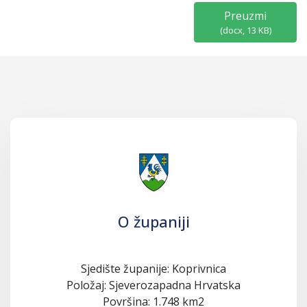
Preuzmi
(
docx,
13 KB
)
O županiji
Sjedište županije: Koprivnica
Položaj: Sjeverozapadna Hrvatska
Površina: 1.748 km2