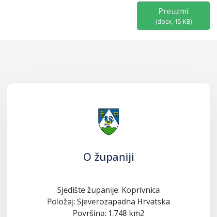
Preuzmi
(
docx,
15 KB
)
O županiji
Sjedište županije: Koprivnica
Položaj: Sjeverozapadna Hrvatska
Površina: 1.748 km2