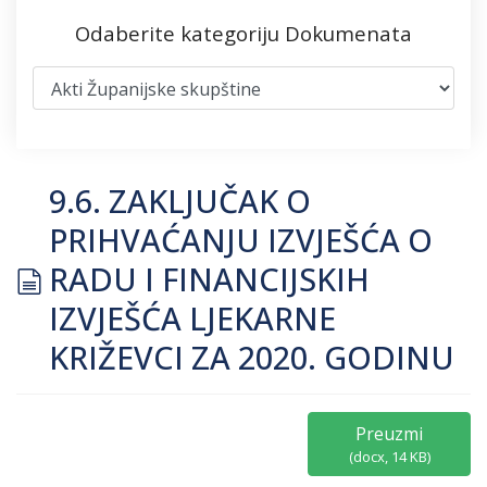
Odaberite kategoriju Dokumenata
9.6. ZAKLJUČAK O
PRIHVAĆANJU IZVJEŠĆA O
document
RADU I FINANCIJSKIH
IZVJEŠĆA LJEKARNE
KRIŽEVCI ZA 2020. GODINU
Preuzmi
(
docx,
14 KB
)