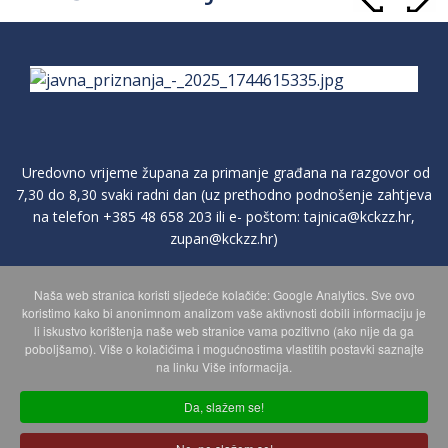
Uredovno vrijeme župana za primanje građana na razgovor od
7,30 do 8,30 svaki radni dan (uz prethodno podnošenje zahtjeva
na telefon
+385 48 658 203
ili e- poštom:
tajnica@kckzz.hr
,
zupan@kckzz.hr
)
Naša web stranica koristi sljedeće kolačiće: Google Analytics. Sve ovo
POLITIKA ZAŠTITE PRIVATNOSTI OSOBNIH PODATAKA
koristimo kako bi anonimnom analizom vaše aktivnosti dobili informaciju je
li iskustvo korištenja naše web stranice vama pozitivno (ako nije da ga
poboljšamo). Više o kolačićima i mogućnostima vlastitih postavki saznajte
MAPA WEBA
na linku Više informacija.
Da, slažem se!
Copyright © 2026 Koprivničko - križevačka županija. Sva prava