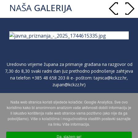
NAŠA
GALERIJA
Uredovno vrijeme župana za primanje građana na razgovor od
7,30 do 8,30 svaki radni dan (uz prethodno podnošenje zahtjeva
na telefon
+385 48 658 203
ili e- poštom:
tajnica@kckzz.hr
,
zupan@kckzz.hr
)
Naša web stranica koristi sljedeće kolačiće: Google Analytics. Sve ovo
POLITIKA ZAŠTITE PRIVATNOSTI OSOBNIH PODATAKA
koristimo kako bi anonimnom analizom vaše aktivnosti dobili informaciju je
li iskustvo korištenja naše web stranice vama pozitivno (ako nije da ga
poboljšamo). Više o kolačićima i mogućnostima vlastitih postavki saznajte
MAPA WEBA
na linku Više informacija.
Da, slažem se!