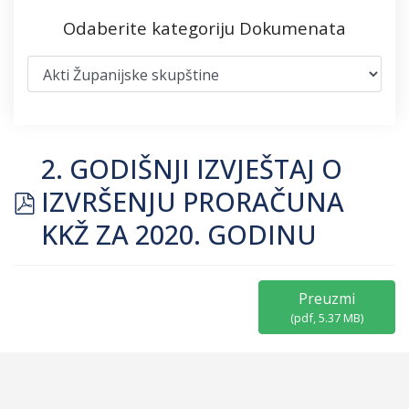
Odaberite kategoriju Dokumenata
2. GODIŠNJI IZVJEŠTAJ O
pdf
IZVRŠENJU PRORAČUNA
KKŽ ZA 2020. GODINU
Preuzmi
(
pdf,
5.37 MB
)