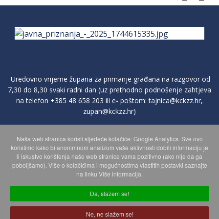
Uredovno vrijeme župana za primanje građana na razgovor od
7,30 do 8,30 svaki radni dan (uz prethodno podnošenje zahtjeva
na telefon
+385 48 658 203
ili e- poštom:
tajnica@kckzz.hr
,
zupan@kckzz.hr
)
Naša web stranica koristi sljedeće kolačiće: Google Analytics. Sve ovo
POLITIKA ZAŠTITE PRIVATNOSTI OSOBNIH PODATAKA
koristimo kako bi anonimnom analizom vaše aktivnosti dobili informaciju je
li iskustvo korištenja naše web stranice vama pozitivno (ako nije da ga
poboljšamo). Više o kolačićima i mogućnostima vlastitih postavki saznajte
MAPA WEBA
na linku Više informacija.
Da, slažem se!
Copyright © 2026 Koprivničko - križevačka županija. Sva prava
Ne, ne slažem se!
zadržana.