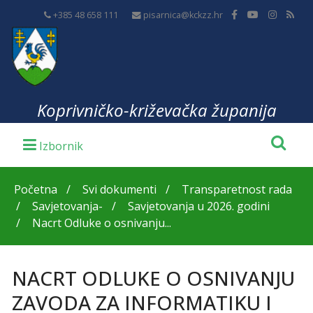
+385 48 658 111
pisarnica@kckzz.hr
Koprivničko-križevačka županija
Početna
Svi dokumenti
Transparetnost rada
Savjetovanja-
Savjetovanja u 2026. godini
Nacrt Odluke o osnivanju...
NACRT ODLUKE O OSNIVANJU
ZAVODA ZA INFORMATIKU I