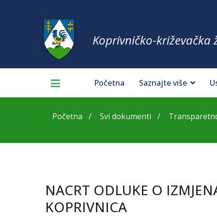
Koprivničko-križevačka 
Početna
Saznajte više
U
Početna
Svi dokumenti
Transparetno
NACRT ODLUKE O IZMJEN
KOPRIVNICA