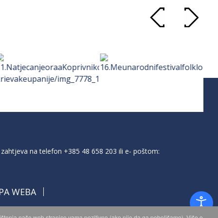
zahtjeva na telefon
+385 48 658 203
ili e- poštom:
PA WEBA
orištenja naše web stranice vama pozitivno (ako nije da ga poboljšamo). Više o