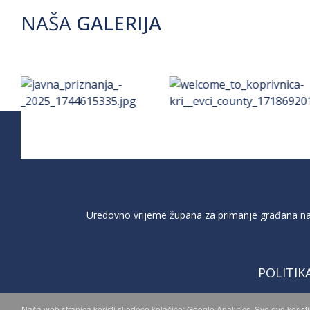
NAŠA
GALERIJA
Uredovno vrijeme župana za primanje građana na 
POLITIK
Naša web stranica koristi sljedeće kolačiće: Google Analytics. Sve ovo korist