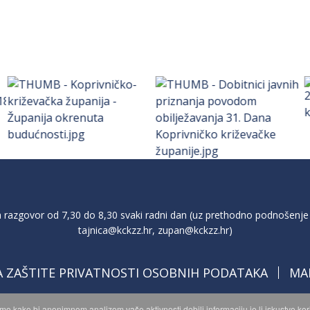
razgovor od 7,30 do 8,30 svaki radni dan (uz prethodno podnošenje 
tajnica@kckzz.hr
,
zupan@kckzz.hr
)
A ZAŠTITE PRIVATNOSTI OSOBNIH PODATAKA
MA
imo kako bi anonimnom analizom vaše aktivnosti dobili informaciju je li iskustvo k