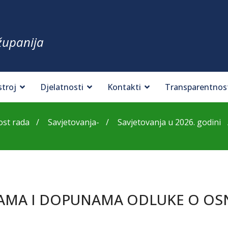
županija
stroj
Djelatnosti
Kontakti
Transparentnos
st rada
Savjetovanja-
Savjetovanja u 2026. godini
AMA I DOPUNAMA ODLUKE O OSN