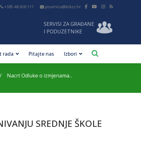
+385 48 658 111
pisarnica@kckzz.hr
SERVISI ZA GRAĐANE
I PODUZETNIKE
t rada
Pitajte nas
Izbori
Nacrt Odluke o izmjenama...
IVANJU SREDNJE ŠKOLE