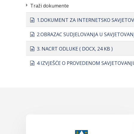
Traži dokumente
document
1.DOKUMENT ZA INTERNETSKO SAVJETOV
document
2.OBRAZAC SUDJELOVANJA U SAVJETOVA
document
3. NACRT ODLUKE
( DOCX, 24 KB )
document
4 IZVJEŠĆE O PROVEDENOM SAVJETOVANJ