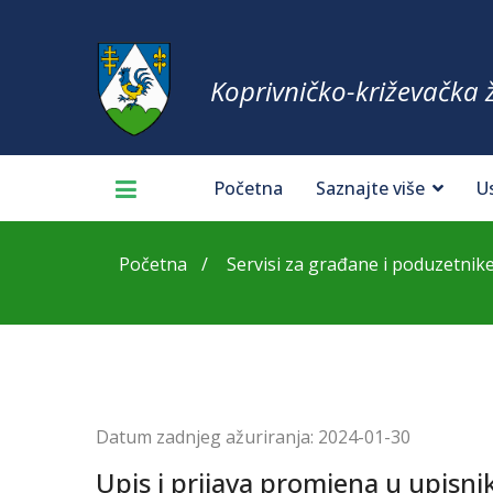
Koprivničko-križevačka 
Početna
Saznajte više
U
Početna
Servisi za građane i poduzetnik
Datum zadnjeg ažuriranja:
2024-01-30
Upis i prijava promjena u upisni