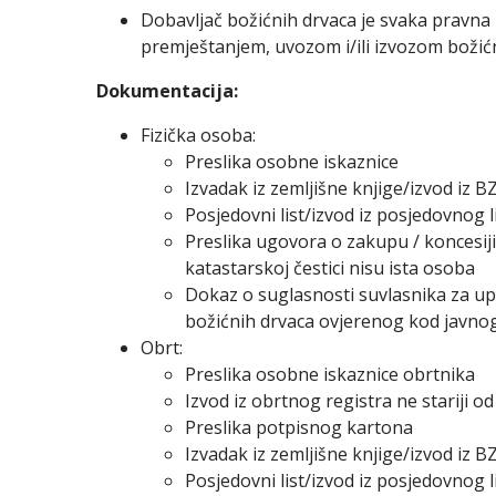
Dobavljač božićnih drvaca je svaka pravna i
premještanjem, uvozom i/ili izvozom božićn
Dokumentacija:
Fizička osoba:
Preslika osobne iskaznice
Izvadak iz zemljišne knjige/izvod iz BZ
Posjedovni list/izvod iz posjedovnog li
Preslika ugovora o zakupu / koncesiji
katastarskoj čestici nisu ista osoba
Dokaz o suglasnosti suvlasnika za upi
božićnih drvaca ovjerenog kod javnog 
Obrt:
Preslika osobne iskaznice obrtnika
Izvod iz obrtnog registra ne stariji od
Preslika potpisnog kartona
Izvadak iz zemljišne knjige/izvod iz BZ
Posjedovni list/izvod iz posjedovnog li