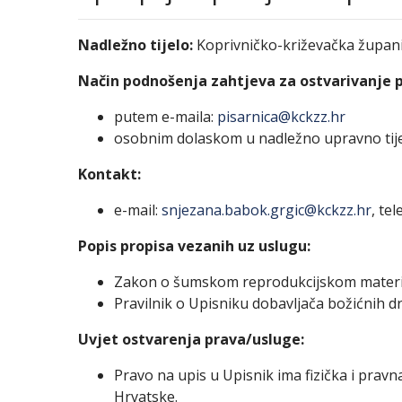
Nadležno tijelo:
Koprivničko-križevačka župani
Način podnošenja zahtjeva za ostvarivanje 
putem e-maila:
pisarnica@kckzz.hr
osobnim dolaskom u nadležno upravno tij
Kontakt:
e-mail:
snjezana.babok.grgic@kckzz.hr
, te
Popis propisa vezanih uz uslugu:
Zakon o šumskom reprodukcijskom materijal
Pravilnik o Upisniku dobavljača božićnih d
Uvjet ostvarenja prava/usluge:
Pravo na upis u Upisnik ima fizička i pravn
Hrvatske.