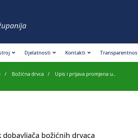
županija
stroj
Djelatnosti
Kontakti
Transparentnos
e
Božićna drvca
Upis i prijava promjena u...
k dobavljača božićnih drvaca