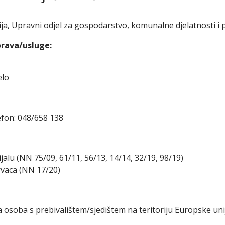
ja, Upravni odjel za gospodarstvo, komunalne djelatnosti i 
prava/usluge:
elo
lefon: 048/658 138
u (NN 75/09, 61/11, 56/13, 14/14, 32/19, 98/19)
rvaca (NN 17/20)
a osoba s prebivalištem/sjedištem na teritoriju Europske uni