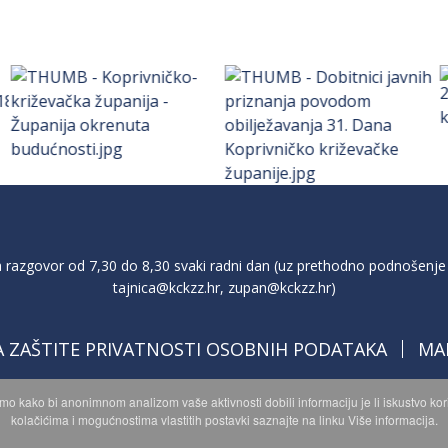
razgovor od 7,30 do 8,30 svaki radni dan (uz prethodno podnošenje 
tajnica@kckzz.hr
,
zupan@kckzz.hr
)
A ZAŠTITE PRIVATNOSTI OSOBNIH PODATAKA
MA
imo kako bi anonimnom analizom vaše aktivnosti dobili informaciju je li iskustvo k
kolačićima i mogućnostima vlastitih postavki saznajte na linku Više informacija.
opyright © 2026 Koprivničko - križevačka županija. Sva prava zadržan