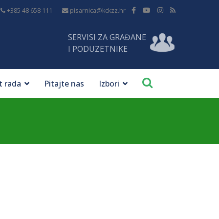
+385 48 658 111
pisarnica@kckzz.hr
SERVISI ZA GRAĐANE
I PODUZETNIKE
t rada
Pitajte nas
Izbori